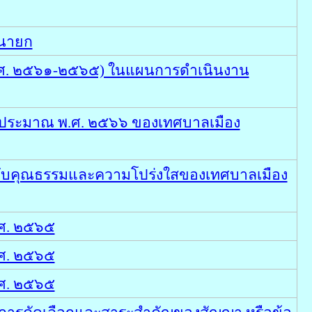
รนายก
พ.ศ. ๒๕๖๑-๒๕๖๕) ในแผนการดำเนินงาน
บประมาณ พ.ศ. ๒๕๖๖ ของเทศบาลเมือง
ระดับคุณธรรมและความโปร่งใสของเทศบาลเมือง
.ศ. ๒๕๖๕
.ศ. ๒๕๖๕
.ศ. ๒๕๖๕