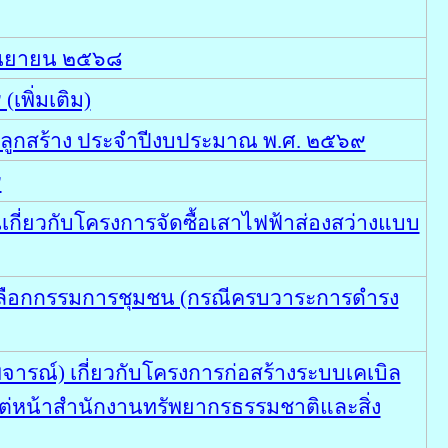
กันยายน ๒๕๖๘
พิ่มเติม)
ปลูกสร้าง ประจำปีงบประมาณ พ.ศ. ๒๕๖๙
๙
ี่ยวกับโครงการจัดซื้อเสาไฟฟ้าส่องสว่างแบบ
เลือกกรรมการชุมชน (กรณีครบวาระการดำรง
รณ์) เกี่ยวกับโครงการก่อสร้างระบบเคเบิล
ต่หน้าสำนักงานทรัพยากรธรรมชาติและสิ่ง