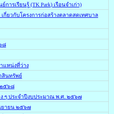
์การเรียนรู้
(TK Park
) เรือนจำเก่า)
 เกี่ยวกับโครงการก่อสร้างตลาดสดเทศบาล
๕๖๘
แหน่งที่ว่าง
สินทรัพย์
ม ๒๕๖๘
่าง ๆ ประจำปีงบประมาณ พ.ศ. ๒๕๖๗
กันยายน ๒๕๖๗