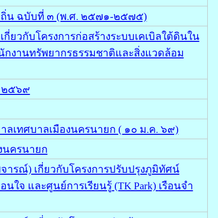
ิ่น ฉบับที่ ๓ (พ.ศ. ๒๕๗๑-๒๕๗๕)
ี่ยวกับโครงการก่อสร้างระบบเคเบิลใต้ดินใน
นักงานทรัพยากรธรรมชาติและสิ่งแวดล้อม
ปี ๒๕๖๙
าลเทศบาลเมืองนครนายก ( ๑๐ ม.ค. ๖๙)
องนครนายก
ณ์) เกี่ยวกับโครงการปรับปรุงภูมิทัศน์
อนใจ และศูนย์การเรียนรู้
(TK Park)
เรือนจำ