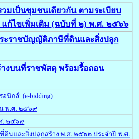
ันรวมเป็นชุมชนเดียวกัน ตามระเบียบ
ขเพิ่มเติม (ฉบับที่ ๒) พ.ศ. ๒๕๖๖
ชบัญญัติภาษีที่ดินและสิ่งปลูก
งบนที่ราชพัสดุ พร้อมรื้อถอน
อนิกส์ (
e-bidding
)
าณ พ.ศ. ๒๕๖๙
.ศ. ๒๕๖๙
ินและสิ่งปลูกสร้าง พ.ศ. ๒๕๖๒ ประจำปี พ.ศ.