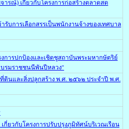
ารณ์) เกี่ยวกับโครงการก่อสร้างตลาดสด
เข้ารับการเลือกสรรเป็นพนักงานจ้างของเทศบาล
งการปกป้องและเชิดชูสถาบันพระมหากษัตริย์
ระบรมราชชนนีพันปีหลวง"
ินและสิ่งปลูกสร้าง พ.ศ. ๒๕๖๒ ประจำปี พ.ศ.
๙
ี่ยวกับโครงการปรับปรุงภูมิทัศน์บริเวณเรือน