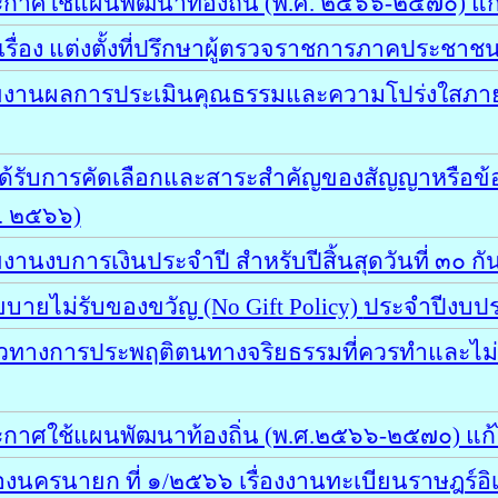
กาศใช้แผนพัฒนาท้องถิ่น (พ.ศ. ๒๕๖๖-๒๕๗๐) แก
่อง แต่งตั้งที่ปรึกษาผู้ตรวจราชการภาคประชาชน ชุด
รายงานผลการประเมินคุณธรรมและความโปร่งใสภ
้ได้รับการคัดเลือกและสาระสำคัญของสัญญาหรือข้
. ๒๕๖๖)
านงบการเงินประจำปี สำหรับปีสิ้นสุดวันที่ ๓๐ 
ยบายไม่รับของขวัญ
(No Gift Policy)
ประจำปีงบป
วทางการประพฤติตนทางจริยธรรมที่ควรทำและไม่
ะกาศใช้แผนพัฒนาท้องถิ่น (พ.ศ.๒๕๖๖-๒๕๗๐) แก้
ครนายก ที่ ๑/๒๕๖๖ เรื่องงานทะเบียนราษฎร์อิเล็ก