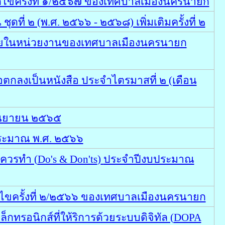
้ไขครั้งที่ ๑/๒๕๖๗ ของเทศบาลเมืองนครนายก
ที่ ๒ (พ.ศ. ๒๕๖๖ - ๒๕๖๘) เพิ่มเติมครั้งที่ ๒
ายในหน่วยงานของเทศบาลเมืองนครนายก
อตกลงเป็นหนังสือ ประจำไตรมาสที่ ๒ (เดือน
กันยายน ๒๕๖๕
ระมาณ พ.ศ. ๒๕๖๖
ควรทำ (
Do's & Don'ts
)
ประจำปีงบประมาณ
ไขครั้งที่ ๒/๒๕๖๖ ของเทศบาลเมืองนครนายก
ทรอนิกส์ที่ให้ริการด้วยระบบดิจิทัล (
DOPA